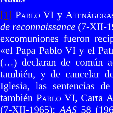
[1]
Pablo VI
y
Atenágoras
de reconnaissance
(7-XII-1
excomuniones fueron recí
«el Papa Pablo VI y el Pat
(…) declaran de común a
también, y de cancelar d
Iglesia, las sentencias d
también
Pablo VI
, Carta 
(7-XII-1965):
AAS
58 (196