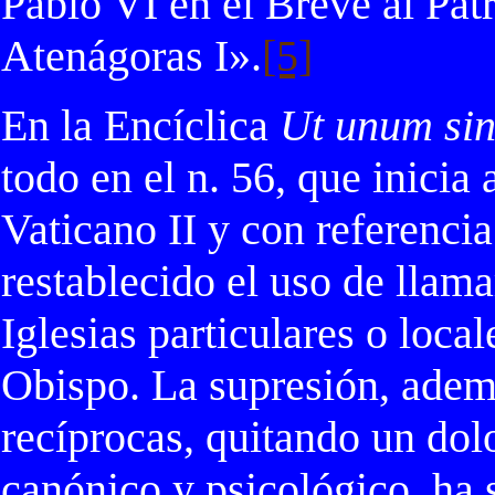
Pablo VI en el Breve al Pat
Atenágoras I».
[5]
En la Encíclica
Ut unum sin
todo en el n. 56, que inicia
Vaticano II y con referencia
restablecido el uso de llam
Iglesias particulares o loca
Obispo. La supresión, adem
recíprocas, quitando un dol
canónico y psicológico, ha 