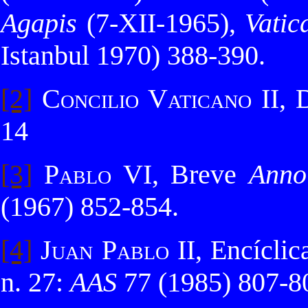
Agapis
(7-XII-1965),
Vati
Istanbul 1970) 388-390.
[2]
Concilio Vaticano II
, 
14
[3]
Pablo VI
, Breve
Anno
(1967) 852-854.
[4]
Juan Pablo II
, Encícli
n. 27:
AAS
77 (1985) 807-8