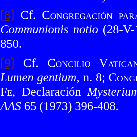
[8]
Cf.
Congregación par
Communionis notio
(28-V-1
850.
[9]
Cf.
Concilio Vatica
Lumen gentium
, n. 8;
Congr
Fe
, Declaración
Mysteriu
AAS
65 (1973) 396-408.