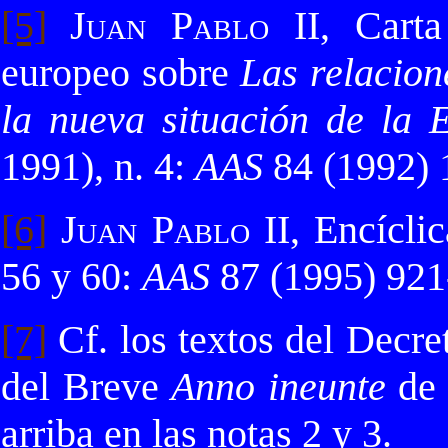
[5]
Juan Pablo II
, Carta
europeo sobre
Las relacion
la nueva situación de la E
1991), n. 4:
AAS
84 (1992) 
[6]
Juan Pablo II
, Encícli
56 y 60:
AAS
87 (1995) 921
[7]
Cf. los textos del Decr
del Breve
Anno ineunte
de 
arriba en las notas 2 y 3.